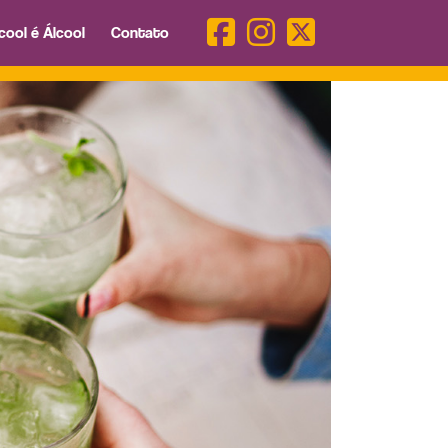
cool é Álcool
Contato